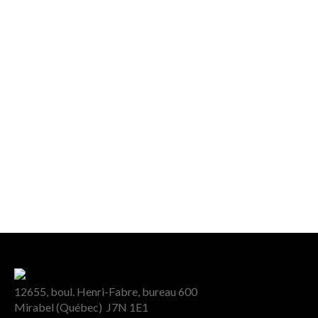
12655, boul. Henri-Fabre, bureau 600
Mirabel (Québec) J7N 1E1