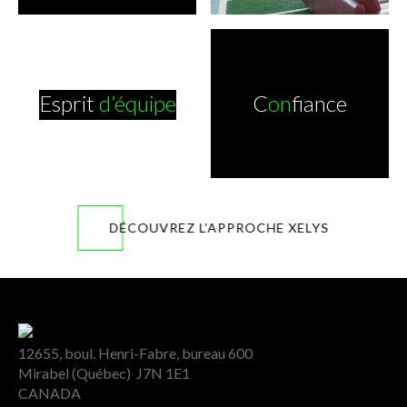
Esprit
d’équipe
C
on
fiance
DÉCOUVREZ L’APPROCHE XELYS
12655, boul. Henri-Fabre, bureau 600
Mirabel (Québec) J7N 1E1
CANADA