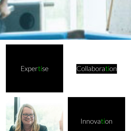
Exper
ti
se
Collabora
ti
on
Innova
ti
on