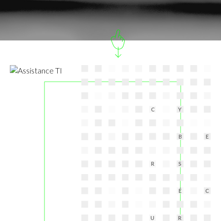
C
Y
B
E
R
S
É
C
U
R