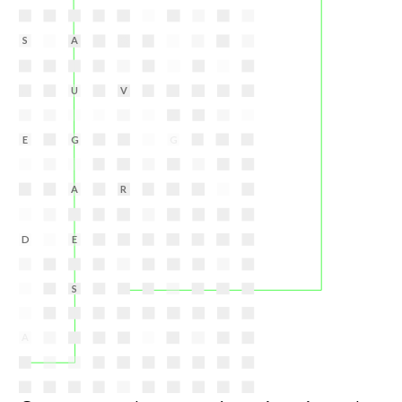
S
A
O
M
U
V
A
G
E
G
A
R
D
E
S
A
C