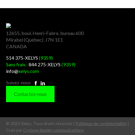
12655, boul. Henri-Fabre, bureau 600
Mirabel (Québec) J7N 1E1
CANADA
514 375-XELYS
(9359)
Sans frais :
844 275-XELYS
(9359)
info@
xelys.com
Suivez-nous
Contactez-nous
© 2025 Xelys. Tous droits réservés |
Politique de confidentialité
|
Créé par
Cyclone design communications